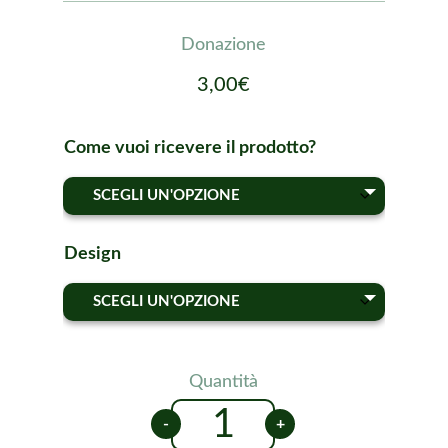
3,00
€
Come vuoi ricevere il prodotto?
Design
Partecipazione
-
+
Battesimo
o