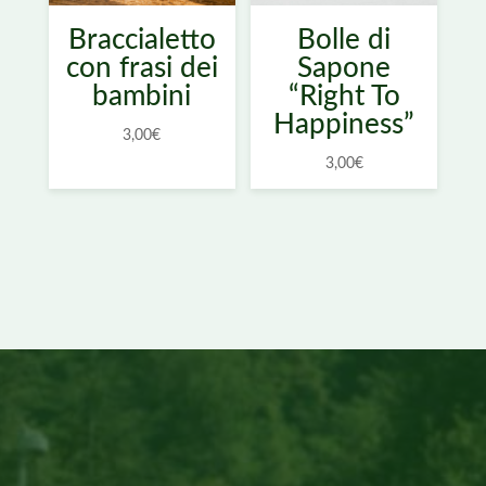
Braccialetto
Bolle di
con frasi dei
Sapone
bambini
“Right To
Happiness”
3,00
€
3,00
€