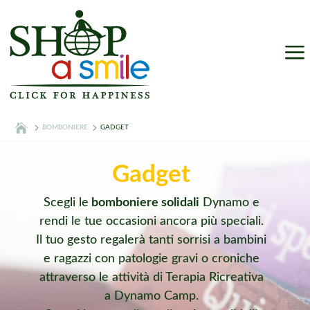
a
BOMBONIERE
GADGET
Gadget
Scegli le
bomboniere solidali
Dynamo e
rendi le tue occasioni ancora più speciali.
Il tuo gesto regalerà tanti sorrisi a bambini
e ragazzi con patologie gravi o croniche
attraverso le attività di Terapia Ricreativa
a Dynamo Camp.