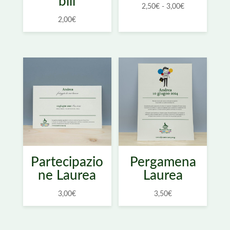
bili
Fascia
2,50
€
-
3,00
€
di
2,00
€
prezzo:
da
2,50€
a
3,00€
Partecipazio
Pergamena
ne Laurea
Laurea
3,00
€
3,50
€